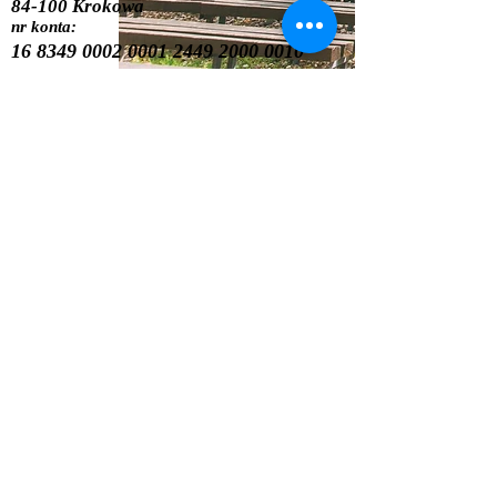
84-100 Krokowa
nr konta:
16 8349 0002 0001
2449 2000 0010
MSZA ŚW. W LESIE P
numer konta parafii:
10.30
16 8349 0002 0001
2449 2000
0010
Bank Spółdzielczy w Krokowej
Krokowa ul. Żeromskiego 1 84-100
Krokowa
numer konta parafii:
16 8349 0002 0001
2449 2000 0010
Bank Spółdzielczy w Krokowej
Krokowa ul. Żeromskiego 1 84-100
Krokowa
danielnowak5151@wp.pl
parafia: email:
Chrystusa Króla i bł Alicji Kotowskiej
w Wejherowie, ul. Narutowicza 2
84-200
Wejherowo