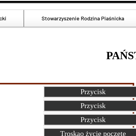
cki
Stowarzyszenie Rodzina Piaśnicka
TY PAŃST
Przycisk
Przycisk
Przycisk
Troskao życie poczęte